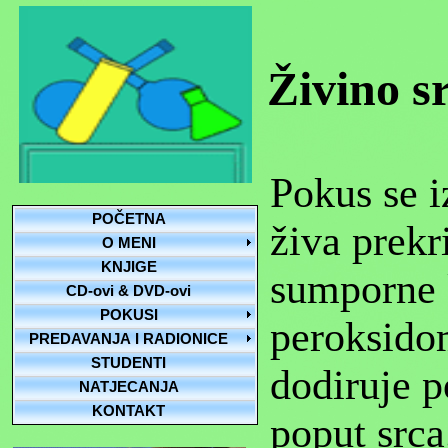
Živino s
Pokus se i
POČETNA
živa prek
O MENI
KNJIGE
sumporne 
CD-ovi & DVD-ovi
POKUSI
peroksido
PREDAVANJA I RADIONICE
STUDENTI
dodiruje p
NATJECANJA
KONTAKT
poput srca