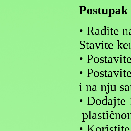
Postupak
• Radite n
Stavite ke
• Postavit
• Postavite
i na nju sa
• Dodajte 
plastično
• Koristit