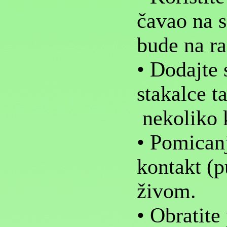
čavao na s
bude na r
• Dodajte 
stakalce t
nekoliko 
• Pomican
kontakt (p
živom.
• Obratite