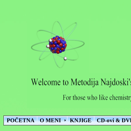
POČETNA
O MENI
KNJIGE
CD-ovi & DV