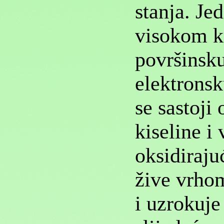
stanja. Jed
visokom k
površinsku
elektronsk
se sastoji
kiseline i
oksidiraju
žive vrhom
i uzrokuje