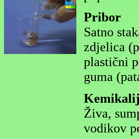
Pribor
Satno stak
zdjelica (
plastični 
guma (pataf
Kemikali
Živa, sump
vodikov pe