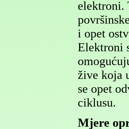
elektroni.
površinske 
i opet ost
Elektroni 
omogućuju
žive koja 
se opet od
ciklusu.
Mjere op