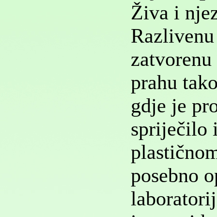
Živa i nje
Razlivenu 
zatvorenu
prahu tako
gdje je pr
spriječilo 
plastičnom
posebno o
laboratori