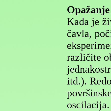
Opažanje 
Kada je ž
čavla, poč
eksperime
različite o
jednakostr
itd.). Red
površinske
oscilacija