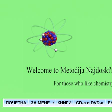
ПОЧЕТНА
ЗА МЕНЕ
КНИГИ
CD-a и DVD-a
Е