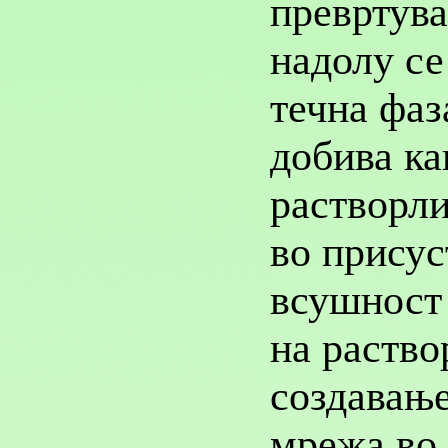
превртува
надолу се
течна фаз
добива ка
растворли
во присус
всушност
на раство
создавањ
мрежа во 