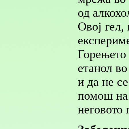
од алкохо
Овој гел,
експериме
Горењето 
етанол во
и да не с
помош на 
неговото 