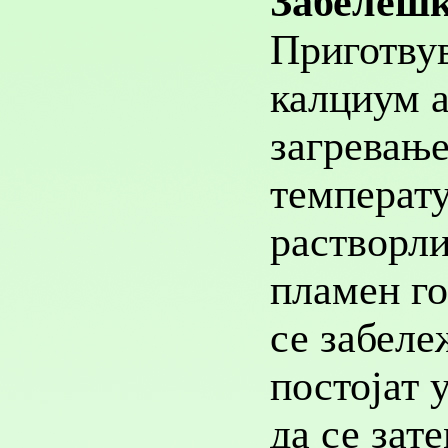
Забелеш
Приготвув
калциум а
загревање
температу
растворли
пламен го
се забеле
постојат 
да се зат