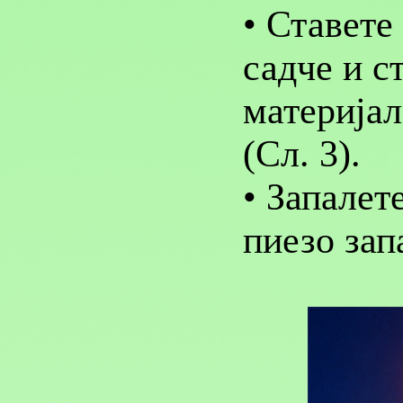
• Ставете
садче и с
материјал
(Сл. 3).
• Запалет
пиезо запа