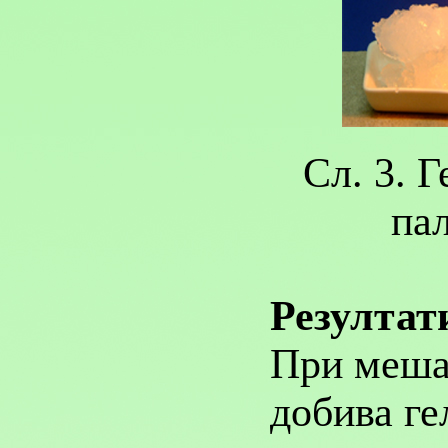
Сл. 3. Г
па
Резултат
При мешањ
добива ге