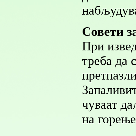
набљудув
Совети
за
При изве
треба да 
претпазли
Запаливит
чуваат да
на горење