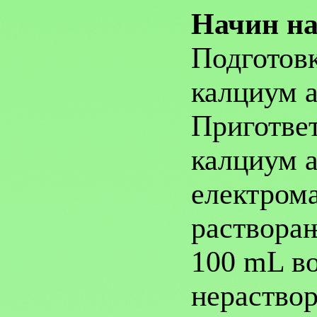
Начин на
Подготовк
калциум а
Пригответ
калциум а
електром
растворањ
100 mL во
нераствор