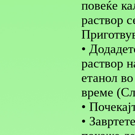
повеќе ка
раствор с
Приготвув
• Додадет
раствор н
етанол во
време (Сл.
• Почекај
• Завртет