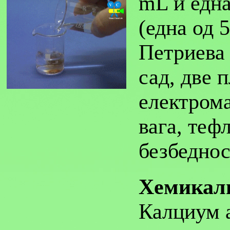
mL и една
(една од 
Петриева
сад, две 
електрома
вага, теф
безбеднос
Хемикал
Калциум а